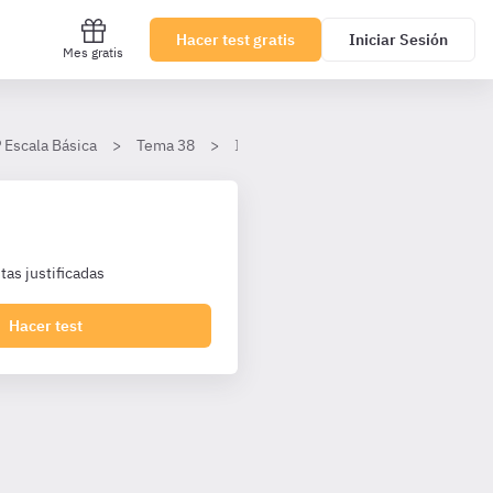
Hacer test gratis
Iniciar Sesión
Mes gratis
 Escala Básica
Tema 38
I. Sistemas operativos
as justificadas
Hacer test