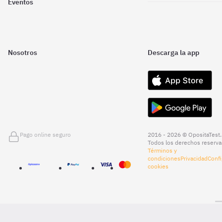
Eventos
Nosotros
Descarga la app
Pago online seguro
2016 - 2026 © OpositaTest.
Todos los derechos reserva
Términos y
condiciones
Privacidad
Confi
cookies