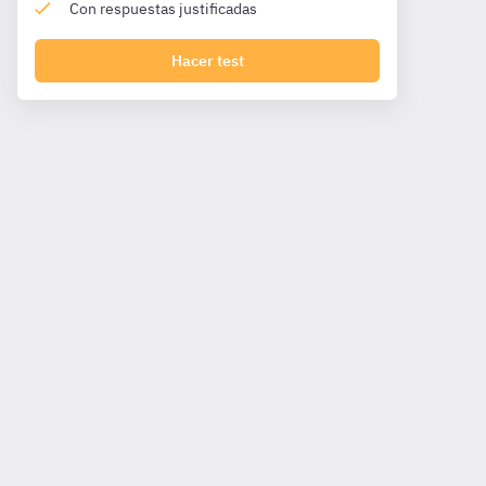
Con respuestas justificadas
Hacer test
I. De la prevaricación, de la omisión de los deberes y del
encubrimiento
De la prevaricación, de la omisión de los
deberes y del encubrimiento