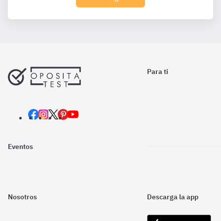
Para ti
Eventos
Nosotros
Descarga la app