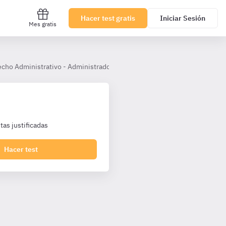
Hacer test gratis
Iniciar Sesión
Mes gratis
cho Administrativo - Administradores Andalucía A1
Tema 65
as justificadas
Hacer test