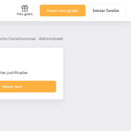
Hacer test gratis
Iniciar Sesión
Mes gratis
cho Constitucional - Administradores Andalucía A1
Tema 14
as justificadas
Hacer test