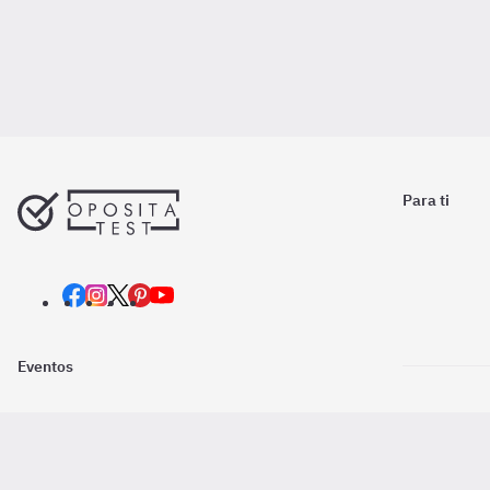
Para ti
Eventos
Nosotros
Descarga la