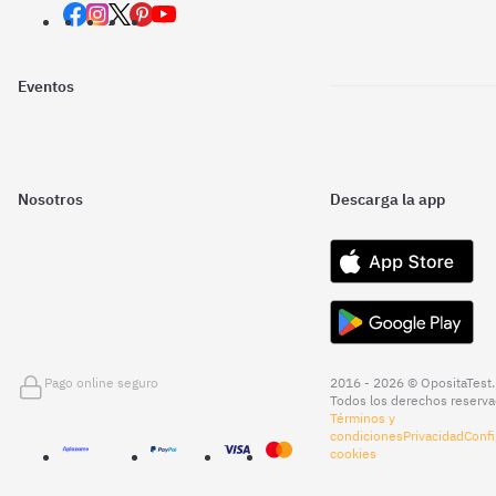
Eventos
Nosotros
Descarga la app
Pago online seguro
2016 - 2026 © OpositaTest.
Todos los derechos reserva
Términos y
condiciones
Privacidad
Confi
cookies