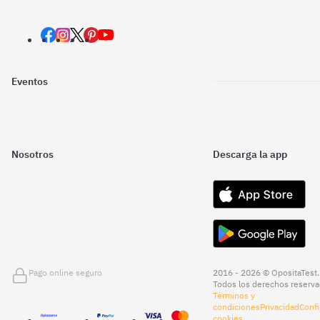
Eventos
Nosotros
Descarga la app
Pago online seguro
2016 - 2026 © OpositaTest.
Todos los derechos reserva
Términos y
condiciones
Privacidad
Confi
cookies