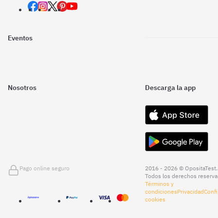
Eventos
Nosotros
Descarga la app
Pago online seguro
2016 - 2026 © OpositaTest.
Todos los derechos reserva
Términos y
condiciones
Privacidad
Confi
cookies