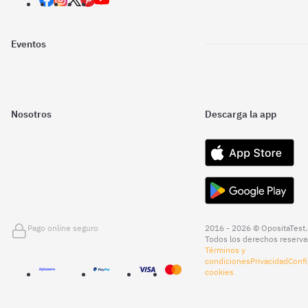
Eventos
Nosotros
Descarga la app
Pago online seguro
2016 - 2026 © OpositaTest.
Todos los derechos reserva
Términos y
condiciones
Privacidad
Confi
cookies