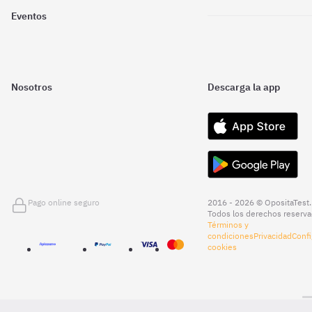
Eventos
Nosotros
Descarga la app
Pago online seguro
2016 - 2026 © OpositaTest.
Todos los derechos reserva
Términos y
condiciones
Privacidad
Confi
cookies