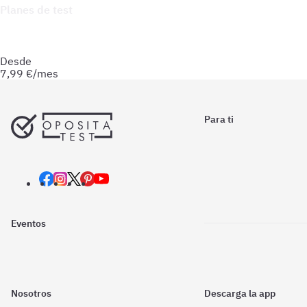
Planes de test
Accede a todo lo que necesitas para practicar. Test ilimitados
y esquemas para afianzar tus conocimientos y optimizar tu
preparación.
Desde
7,99
€/mes
Para ti
Eventos
Nosotros
Descarga la app