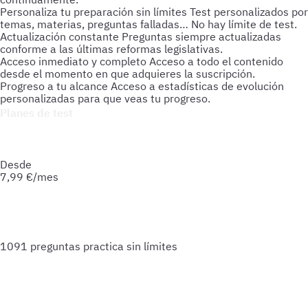
Personaliza tu preparación sin límites
Test personalizados por
temas, materias, preguntas falladas… No hay límite de test.
Actualización constante
Preguntas siempre actualizadas
conforme a las últimas reformas legislativas.
Acceso inmediato y completo
Acceso a todo el contenido
desde el momento en que adquieres la suscripción.
Progreso a tu alcance
Acceso a estadísticas de evolución
personalizadas para que veas tu progreso.
Planes de test
Accede a todo lo que necesitas para practicar. Test ilimitados
y esquemas para afianzar tus conocimientos y optimizar tu
preparación.
Desde
7,99
€/mes
1091 preguntas
practica sin límites