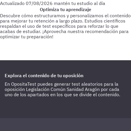
Actualizado
07/08/2026
mantén tu estudio al día
Optimiza tu aprendizaje
Descubre cómo estructuramos y personalizamos el contenido
para mejorar tu retención a largo plazo. Estudios científicos
respaldan el uso de test específicos para reforzar lo que
acabas de estudiar.
¡Aprovecha nuestra recomendación para
optimizar tu preparación!
Para empezar
Haz test de 25-30 preguntas a medida que vas
estudiando.
Cada 3 días
Realiza test de 50-60 preguntas
sobre lo último estudiado.
Cada 15 días
Haz 1 o 2 test de 100
preguntas de todo lo estudiado hasta la fecha.
Explora el contenido de tu oposición
En OpositaTest puedes generar test aleatorios para la
oposición Legislación Común Sanidad Aragón por cada
uno de los apartados en los que se divide el contenido.