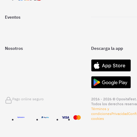
Eventos
Nosotros
Descarga la app
Pago online seguro
2016 - 2026 © OpositaTest.
Todos los derechos reserva
Términos y
condiciones
Privacidad
Confi
cookies