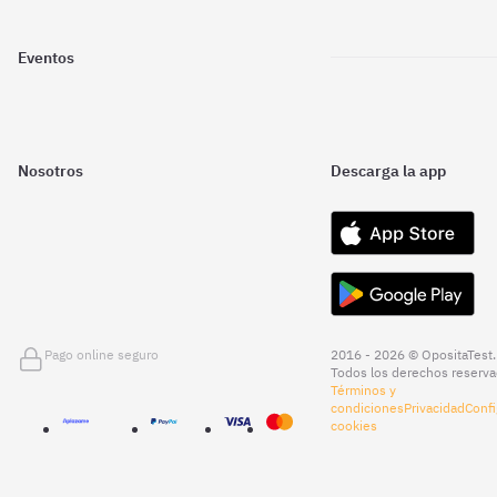
Eventos
Nosotros
Descarga la app
Pago online seguro
2016 - 2026 © OpositaTest.
Todos los derechos reserva
Términos y
condiciones
Privacidad
Confi
cookies