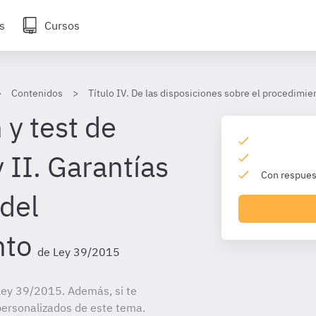
s
Cursos
Contenidos
Título IV. De las disposiciones sobre el procedimi
 y test de
y II. Garantías
Con respuest
 del
nto
de Ley 39/2015
Ley 39/2015. Además, si te
personalizados de este tema.