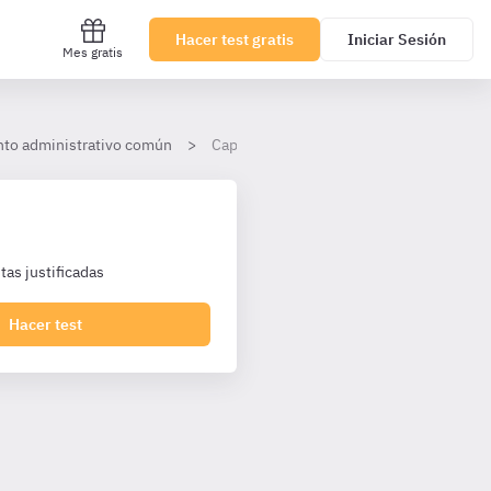
Hacer test gratis
Iniciar Sesión
Mes gratis
ento administrativo común
Capítulos I y II. Garantías e Iniciación 
as justificadas
Hacer test