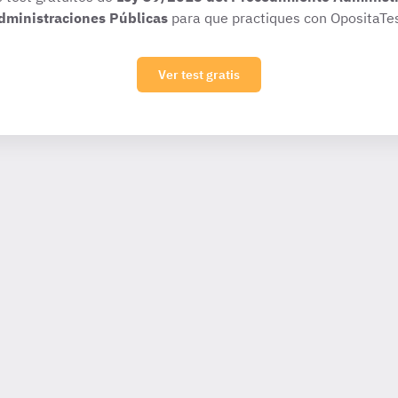
dministraciones Públicas
para que practiques con OpositaTes
Ver test gratis