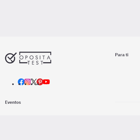
Para ti
Eventos
Nosotros
Descarga la