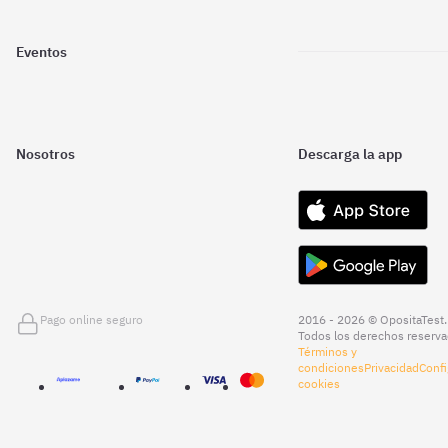
Eventos
Nosotros
Descarga la app
Pago online seguro
2016 - 2026 © OpositaTest.
Todos los derechos reserva
Términos y
condiciones
Privacidad
Confi
cookies