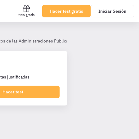
Hacer test gratis
Iniciar Sesión
Mes gratis
atos de las Administraciones Públicas - Ley 9/2017
1. Actuaciones r
as justificadas
Hacer test