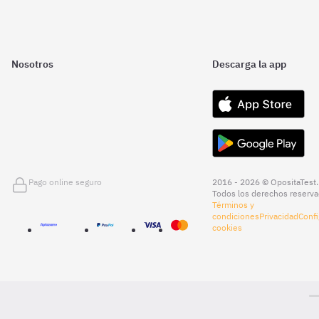
Nosotros
Descarga la app
Pago online seguro
2016 - 2026 © OpositaTest.
Todos los derechos reserva
Términos y
condiciones
Privacidad
Confi
cookies