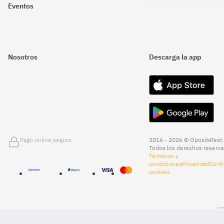
Eventos
Nosotros
Descarga la app
Pago online seguro
2016 - 2026 © OpositaTest.
Todos los derechos reserva
Términos y
condiciones
Privacidad
Confi
cookies