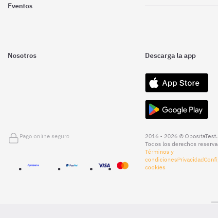
Eventos
Nosotros
Descarga la app
Pago online seguro
2016 - 2026 © OpositaTest.
Todos los derechos reserva
Términos y
condiciones
Privacidad
Confi
cookies