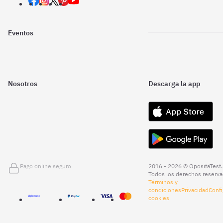
Eventos
Nosotros
Descarga la app
Pago online seguro
2016 - 2026 © OpositaTest.
Todos los derechos reserva
Términos y
condiciones
Privacidad
Confi
cookies