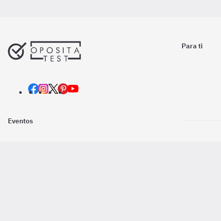
Para ti
Eventos
Nosotros
Descarga la