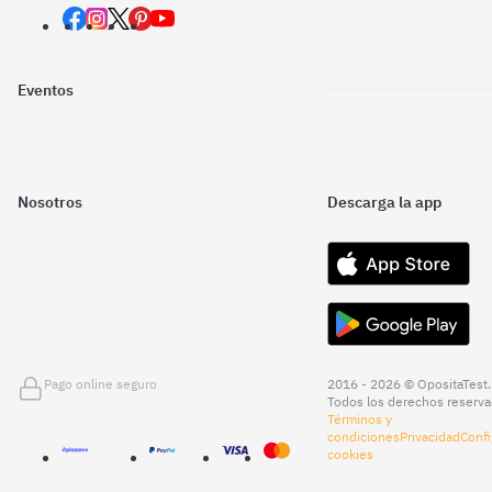
Eventos
Nosotros
Descarga la app
Pago online seguro
2016 - 2026 © OpositaTest.
Todos los derechos reserva
Términos y
condiciones
Privacidad
Confi
cookies