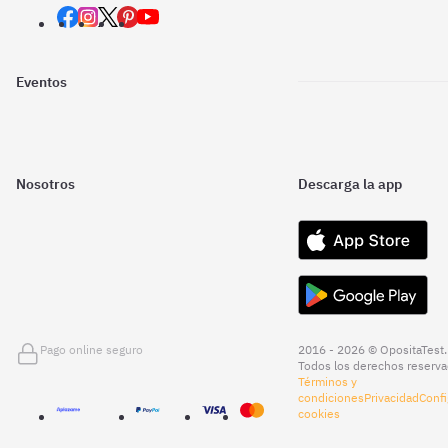
Eventos
Nosotros
Descarga la app
Pago online seguro
2016 - 2026 © OpositaTest.
Todos los derechos reserva
Términos y
condiciones
Privacidad
Confi
cookies