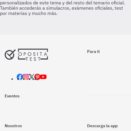
Para ti
Eventos
Nosotros
Descarga la app