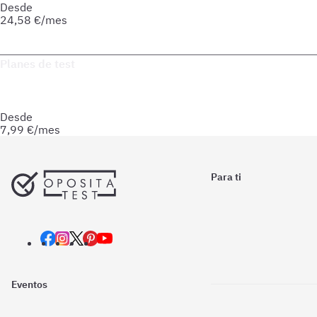
Desde
24,58
€/mes
Saber más del curso
Planes de test
Accede a todo lo que necesitas para practicar. Test ilimitados
y esquemas para afianzar tus conocimientos y optimizar tu
preparación.
Desde
7,99
€/mes
Para ti
Eventos