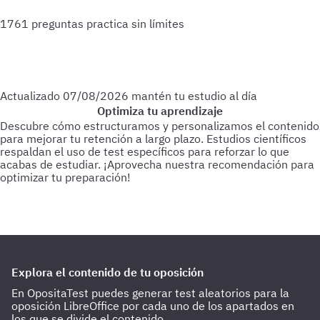
1761 preguntas
practica sin límites
Actualizado
07/08/2026
mantén tu estudio al día
Optimiza tu aprendizaje
Descubre cómo estructuramos y personalizamos el contenido
para mejorar tu retención a largo plazo. Estudios científicos
respaldan el uso de test específicos para reforzar lo que
acabas de estudiar.
¡Aprovecha nuestra recomendación para
optimizar tu preparación!
Para empezar
Haz test de 25-30 preguntas a medida que vas
estudiando.
Cada 3 días
Realiza test de 50-60 preguntas
sobre lo último estudiado.
Cada 15 días
Haz 1 o 2 test de 100
preguntas de todo lo estudiado hasta la fecha.
Explora el contenido de tu oposición
En OpositaTest puedes generar test aleatorios para la
oposición LibreOffice por cada uno de los apartados en
los que se divide el contenido.