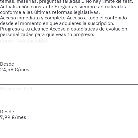
temas, materias, preguntas falladas… No hay límite de test.
Actualización constante
Preguntas siempre actualizadas
conforme a las últimas reformas legislativas.
Acceso inmediato y completo
Acceso a todo el contenido
desde el momento en que adquieres la suscripción.
Progreso a tu alcance
Acceso a estadísticas de evolución
personalizadas para que veas tu progreso.
Curso ¡Todo incluido!
Prepara tu oposición de forma integral: material actualizado,
soporte personalizado y herramientas pensadas para que
avances seguro hacia tu meta.
Desde
24,58
€/mes
Saber más del curso
Planes de test
Accede a todo lo que necesitas para practicar. Test ilimitados
y esquemas para afianzar tus conocimientos y optimizar tu
preparación.
Desde
7,99
€/mes