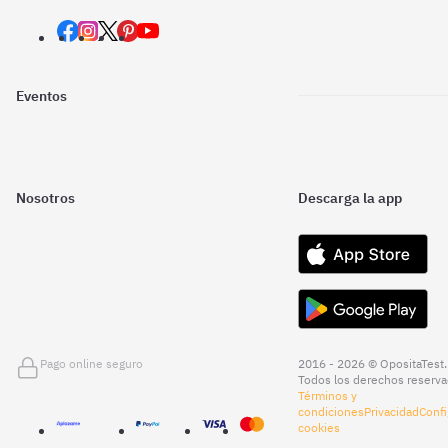
Eventos
Nosotros
Descarga la app
Pago online seguro
2016 - 2026 © OpositaTest.
Todos los derechos reserva
Términos y
condiciones
Privacidad
Confi
cookies