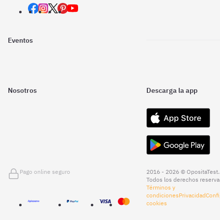
Eventos
Nosotros
Descarga la app
Pago online seguro
2016 - 2026 © OpositaTest.
Todos los derechos reserva
Términos y
condiciones
Privacidad
Confi
cookies