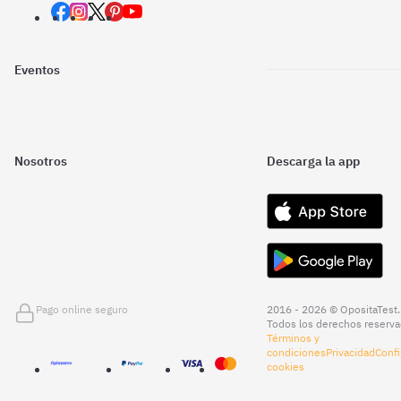
Eventos
Nosotros
Descarga la app
Pago online seguro
2016 - 2026 © OpositaTest.
Todos los derechos reserva
Términos y
condiciones
Privacidad
Confi
cookies