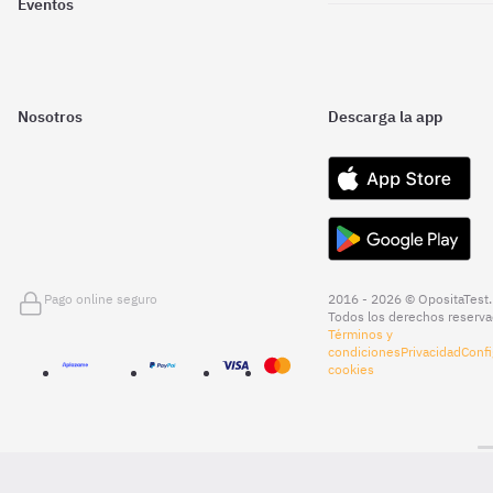
Eventos
Nosotros
Descarga la app
Pago online seguro
2016 - 2026 © OpositaTest.
Todos los derechos reserva
Términos y
condiciones
Privacidad
Confi
cookies