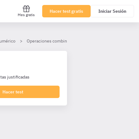
Hacer test gratis
Iniciar Sesión
Mes gratis
umérico
Operaciones combinadas
Nivel avanzado
as justificadas
Hacer test