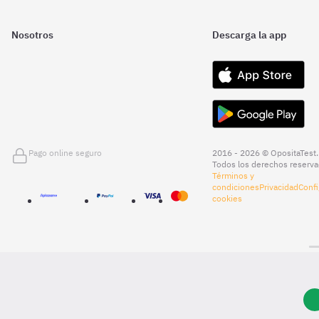
Nosotros
Descarga la app
Pago online seguro
2016 - 2026 © OpositaTest.
Todos los derechos reserva
Términos y
condiciones
Privacidad
Confi
cookies