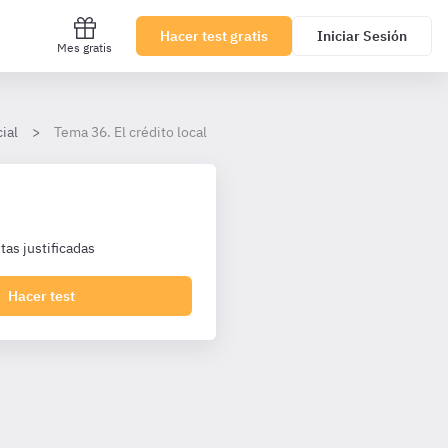
Hacer test gratis
Iniciar Sesión
Mes gratis
ial
Tema 36. El crédito local
as justificadas
Hacer test