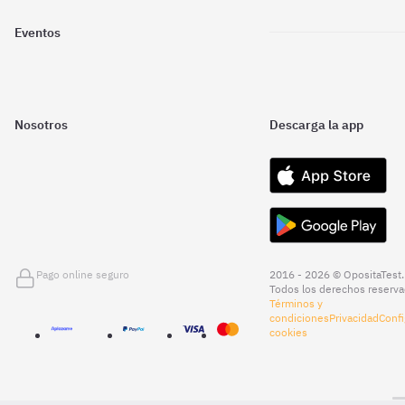
Eventos
Nosotros
Descarga la app
Pago online seguro
2016 - 2026 © OpositaTest.
Todos los derechos reserva
Términos y
condiciones
Privacidad
Confi
cookies