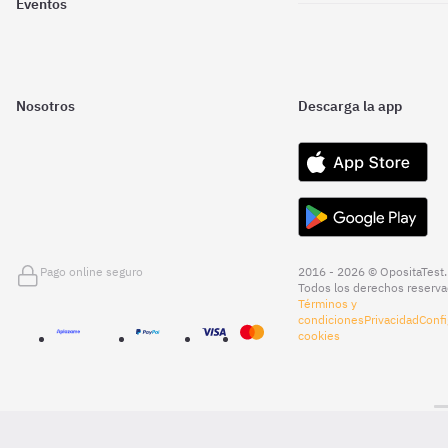
Eventos
Nosotros
Descarga la app
Pago online seguro
2016 - 2026 © OpositaTest.
Todos los derechos reserva
Términos y
condiciones
Privacidad
Confi
cookies