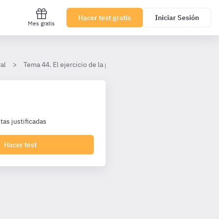
Hacer test gratis
Iniciar Sesión
Mes gratis
al
Tema 44. El ejercicio de la potestad normativa
I. El ejerci
as justificadas
Hacer test