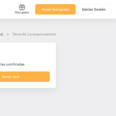
Hacer test gratis
Iniciar Sesión
Mes gratis
al
Tema 46. La responsabilidad de la Administración pública
as justificadas
Hacer test