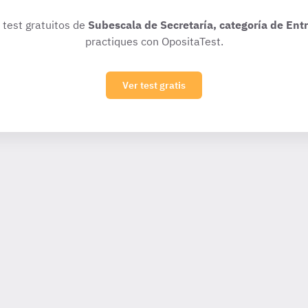
s test gratuitos de
Subescala de Secretaría, categoría de Ent
practiques con OpositaTest.
Ver test gratis