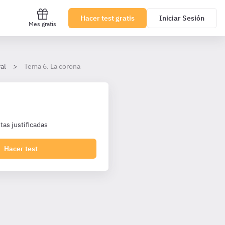
Hacer test gratis
Iniciar Sesión
Mes gratis
al
Tema 6. La corona
as justificadas
Hacer test