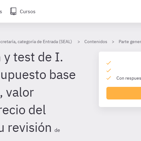
s
Cursos
cretaría, categoría de Entrada (SEAL)
Contenidos
Parte gener
y test de I.
supuesto base
Con respuest
, valor
recio del
u revisión
de