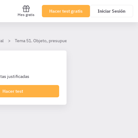
Hacer test gratis
Iniciar Sesión
Mes gratis
al
Tema 51. Objeto, presupuesto base de licitación, valor estimado,
as justificadas
Hacer test