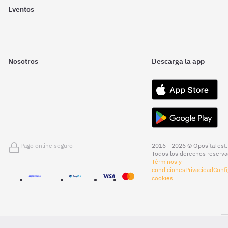
Eventos
Nosotros
Descarga la app
Pago online seguro
2016 - 2026 © OpositaTest.
Todos los derechos reserva
Términos y
condiciones
Privacidad
Confi
cookies