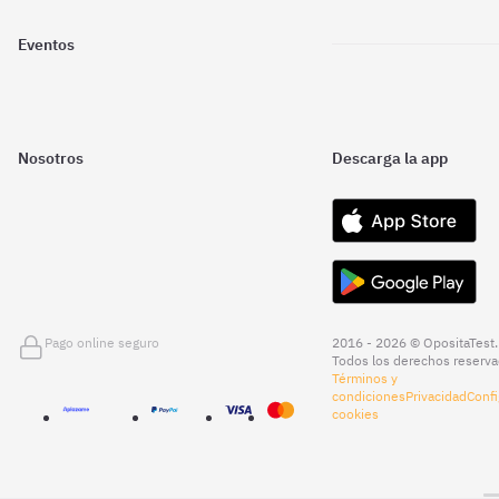
Eventos
Nosotros
Descarga la app
Pago online seguro
2016 - 2026 © OpositaTest.
Todos los derechos reserva
Términos y
condiciones
Privacidad
Confi
cookies