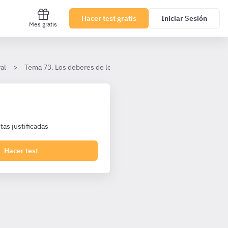
Hacer test gratis
Iniciar Sesión
Mes gratis
al
Tema 73. Los deberes de los funcionarios públicos
II. El 
as justificadas
Hacer test