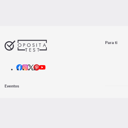
Para ti
Eventos
Nosotros
Descarga la