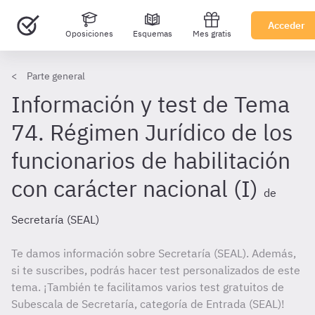
Acceder
Oposiciones
Esquemas
Mes gratis
Parte general
Información y test de Tema
74. Régimen Jurídico de los
funcionarios de habilitación
con carácter nacional (I)
de
Secretaría (SEAL)
Te damos información sobre Secretaría (SEAL). Además,
si te suscribes, podrás hacer test personalizados de este
tema. ¡También te facilitamos varios test gratuitos de
Subescala de Secretaría, categoría de Entrada (SEAL)!