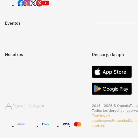
Eventos
Nosotros
Descarga la app
Pago online seguro
2016 - 2026 © OpositaTest.
Todos los derechos reserva
Términos y
condiciones
Privacidad
Confi
cookies