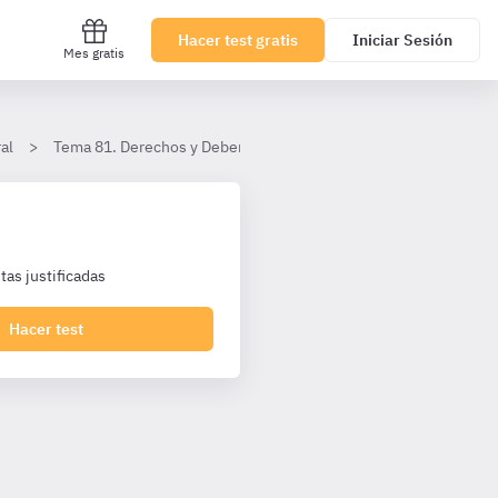
Hacer test gratis
Iniciar Sesión
Mes gratis
al
Tema 81. Derechos y Deberes laborales
I. Derechos y Deber
as justificadas
Hacer test