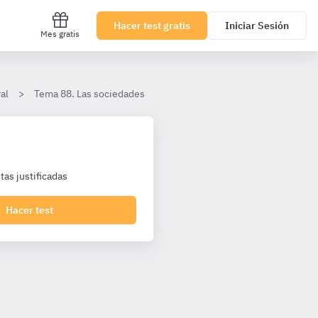
Hacer test gratis
Iniciar Sesión
Mes gratis
al
Tema 88. Las sociedades
III. La sociedad unipersonal
as justificadas
Hacer test