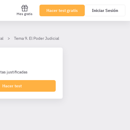
Hacer test gratis
Iniciar Sesión
Mes gratis
al
Tema 9. El Poder Judicial
II. El Consejo General del Poder 
as justificadas
Hacer test