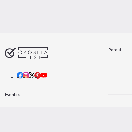
Para ti
Eventos
Nosotros
Descarga la