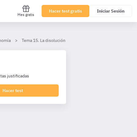
Hacer test gratis
Iniciar Sesión
Mes gratis
onomía
Tema 15. La disolución de las sociedades mercantiles
as justificadas
Hacer test