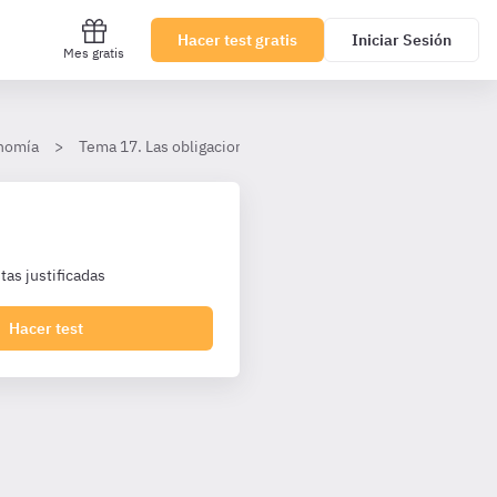
Hacer test gratis
Iniciar Sesión
Mes gratis
onomía
Tema 17. Las obligaciones mercantiles
Perfección, for
as justificadas
Hacer test