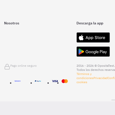
Nosotros
Descarga la app
Pago online seguro
2016 - 2026 © OpositaTest.
Todos los derechos reserva
Términos y
condiciones
Privacidad
Confi
cookies