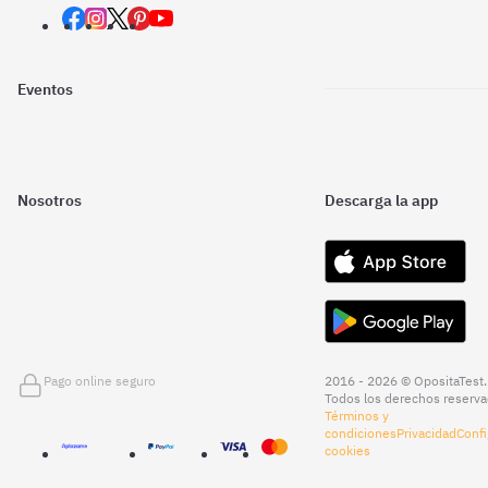
Eventos
Nosotros
Descarga la app
Pago online seguro
2016 - 2026 © OpositaTest.
Todos los derechos reserva
Términos y
condiciones
Privacidad
Confi
cookies